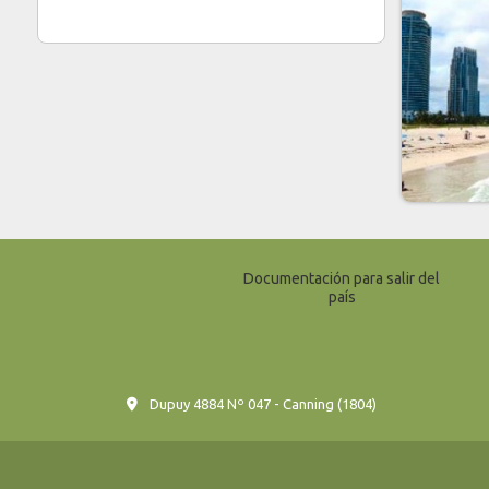
Documentación para salir del
país
Dupuy 4884 Nº 047 - Canning (1804)