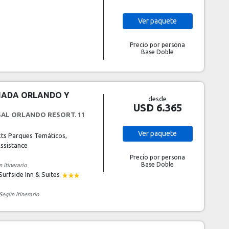
Ver
paquete
Precio por persona
Base Doble
ÑADA ORLANDO Y
desde
USD 6.365
SAL ORLANDO RESORT. 11
Ver
paquete
kts Parques Temáticos,
ssistance
Precio por persona
Base Doble
 itinerario
Surfside Inn & Suites
Según itinerario