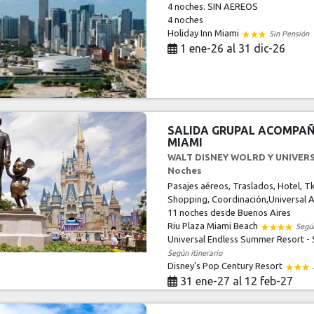
4 noches. SIN AEREOS
4 noches
Holiday Inn Miami
Sin Pensión
1 ene-26 al 31 dic-26
SALIDA GRUPAL ACOMPA
MIAMI
WALT DISNEY WOLRD Y UNIVER
Noches
Pasajes aéreos, Traslados, Hotel, T
Shopping, Coordinación,Universal A
11 noches
desde Buenos Aires
Riu Plaza Miami Beach
Según
Universal Endless Summer Resort - 
Según itinerario
Disney's Pop Century Resort
31 ene-27 al 12 feb-27