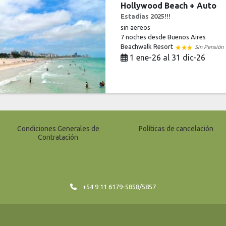
Hollywood Beach + Auto
Estadías 2025!!!
sin aereos
7 noches
desde Buenos Aires
Beachwalk Resort
Sin Pensión
1 ene-26 al 31 dic-26
Condiciones Generales de
Políticas de cancelación
Contratación
+54 9 11 6179-5858/5857