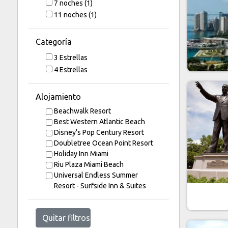
7
noches
(1)
11
noches
(1)
Categoría
3 Estrellas
4 Estrellas
Alojamiento
Beachwalk Resort
Best Western Atlantic Beach
Disney's Pop Century Resort
Doubletree Ocean Point Resort
Holiday Inn Miami
Riu Plaza Miami Beach
Universal Endless Summer
Resort - Surfside Inn & Suites
Quitar filtros